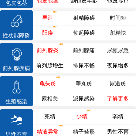
包皮包茎
割包皮年龄
包皮诊疗
包皮包茎
早泄
射精障碍
时间短
阳痿
勃起障碍
射精快
性功能障碍
前列腺炎
前列腺痛
尿频尿急
前列腺增生
排尿不畅
夜尿增多
前列腺疾病
龟头炎
睾丸炎
尿道炎
尿相关
泌尿感染
了解更多
生殖感染
死精
少精
弱精
精液异常
精子畸形
男性不育
男性不育